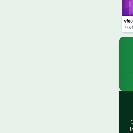
vf88
77,64
29/06
29/06
29/06
29/06
29/06
29/06
29/06
29/06
29/06
29/06
29/06
29/06
C
29/06
t