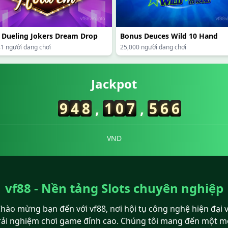
 Dueling Jokers Dream Drop
Bonus Deuces Wild 10 Hand
1 người đang chơi
25,000 người đang chơi
/2026 Tr*** rut tien thanh cong 7,400,000 VND 💸
Jackpot
/2026 Vu*** thang lon 2,300,000 VND 💰
/2026 Ma*** nhan thuong 100,000 VND 🎁
9
4
8
,
1
0
7
,
5
6
6
/2026 Di*** nhan hoan tra 100,000 VND 🔄
/2026 Da*** no hu 34,500,000 VND 🚀
/2026 VuN*** rut tien thanh cong 5,500,000 VND ✅
VND
/2026 Le*** rut tien thanh cong 7,050,000 VND ✅
/2026 Bu*** thang lon 7,600,000 VND 🔥
/2026 Ho*** nhan hoan tra 200,000 VND 💵
/2026 Ly*** nhan hoan tra 100,000 VND 💵
vf88 - Nền tảng Slots chuyên nghiệp
/2026 Ph*** nhan hoan tra 100,000 VND 💵
/2026 Din*** nhan thuong 600,000 VND 🎁
hào mừng bạn đến với vf88, nơi hội tụ công nghệ hiện đại 
/2026 Dan*** no hu 63,500,000 VND 💥
rải nghiệm chơi game đỉnh cao. Chúng tôi mang đến một m