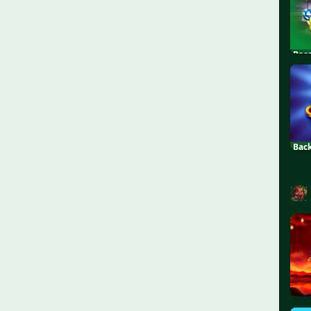
Bacc
Back
Floa