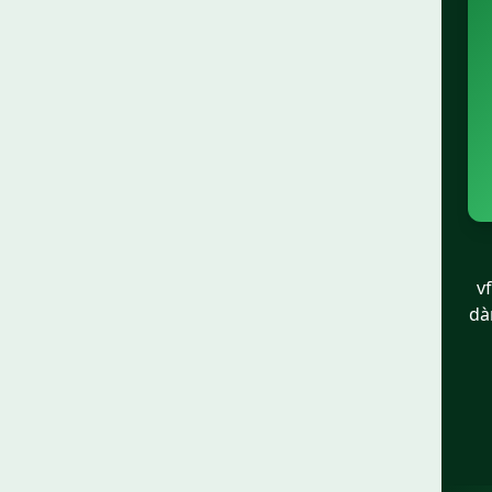
29/06
29/06
29/06
29/06
29/06
29/06
29/06
29/06
29/06
29/06
29/06
v
29/06
dà
29/06
29/06
29/06
29/06
29/06
29/06