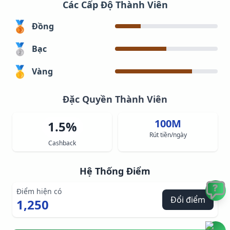
Các Cấp Độ Thành Viên
🥉
Đồng
🥈
Bạc
🥇
Vàng
Đặc Quyền Thành Viên
100M
1.5%
Rút tiền/ngày
Cashback
Hệ Thống Điểm
Điểm hiện có
Đổi điểm
1,250