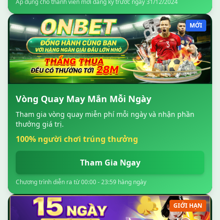
Áp dụng cho thành viên mới đăng ký trước ngày 31/12/2024
MỚI
Vòng Quay May Mắn Mỗi Ngày
Tham gia vòng quay miễn phí mỗi ngày và nhận phần
thưởng giá trị.
100% người chơi trúng thưởng
Tham Gia Ngay
Chương trình diễn ra từ 00:00 - 23:59 hàng ngày
GIỚI HẠN